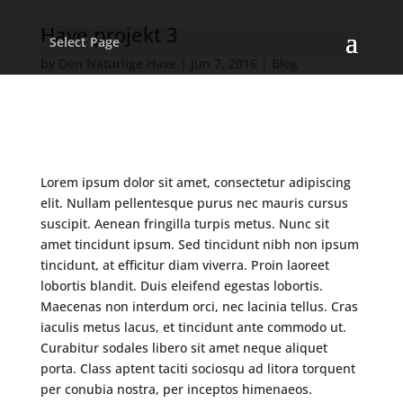
Have projekt 3
Select Page
by
Den Naturlige Have
|
Jun 7, 2016
|
Blog
Lorem ipsum dolor sit amet, consectetur adipiscing
elit. Nullam pellentesque purus nec mauris cursus
suscipit. Aenean fringilla turpis metus. Nunc sit
amet tincidunt ipsum. Sed tincidunt nibh non ipsum
tincidunt, at efficitur diam viverra. Proin laoreet
lobortis blandit. Duis eleifend egestas lobortis.
Maecenas non interdum orci, nec lacinia tellus. Cras
iaculis metus lacus, et tincidunt ante commodo ut.
Curabitur sodales libero sit amet neque aliquet
porta. Class aptent taciti sociosqu ad litora torquent
per conubia nostra, per inceptos himenaeos.