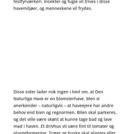
festfyrværkeri. Insekter og fugle vil trives i disse
havemiljøer, og menneskene vil frydes.
Disse sider lader nok ingen i tvivl om, at Den
Naturlige Have er en blomsterhave. Men vi
anerkender – naturligvis – at haveejere har andre
behov end bien og regnormen. Bilen skal parkeres,
og det ville være skønt at kunne tage bad og lave
mad i haven. Et drivhus vil være fint til tomater og
planteformering. Træer og buske skal plantes eller