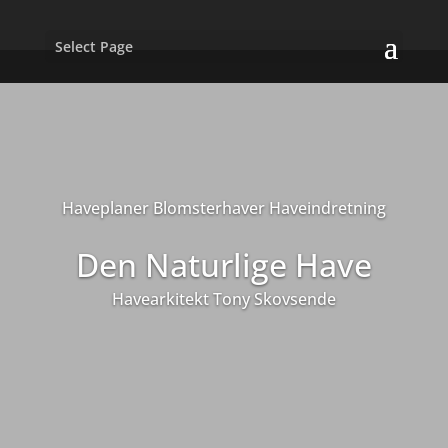
Select Page
Haveplaner Blomsterhaver Haveindretning
Den Naturlige Have
Havearkitekt Tony Skovsende